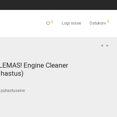
0
0
Logi sisse
Ostukorv
LEMAS! Engine Cleaner
hastus)
i puhastusaine