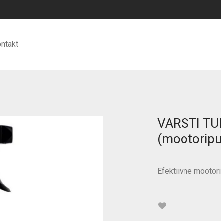
ntakt
VARSTI TU
(mootoripu
Efektiivne mootor