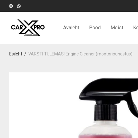
Avaleht
Pood
Meist
Ko
Esileht
/
VARSTI TULEMAS! Engine Cleaner (mootoripuhastus)