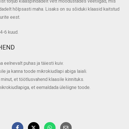
st tõrjub klaaspindadelt vett moodustades veetilgad, mis
adelt hõlpsasti maha. Lisaks on su sõiduki klaasid kaitstud
rite eest.
4-6 kuud.
HEND
 eelnevalt puhas ja täiesti kuiv.
le ja kanna toode mikrokiudlapi abiga laiali.
inut, et töötlusvahend klaasile kinnituks.
ikrokiudlapiga, et eemaldada üleliigne toode.