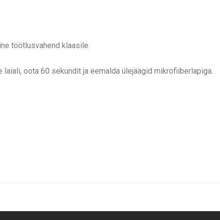
e töötlusvahend klaasile.
 laiali, oota 60 sekundit ja eemalda ülejäägid mikrofiiberlapiga.