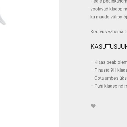
Peale pealekandmi
voolavad klaaspind
ka muude välismõju
Kestvus vähemalt 
KASUTUSJU
– Klaas peab olema
– Pihusta 9H klaasi
– Oota umbes üks m
– Pühi klaaspind m