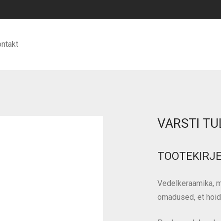
ntakt
VARSTI TU
TOOTEKIRJ
Vedelkeraamika, m
omadused, et hoida