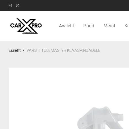
Avaleht
Pood
Meist
Ko
Esileht
/
VARSTI TULEMAS! 9H KLAASPINDADELE