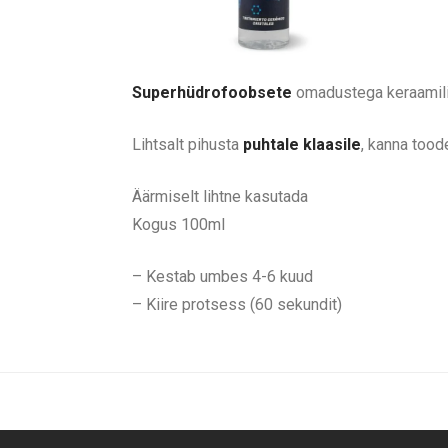
Superhüdrofoobsete
omadustega keraamilin
Lihtsalt pihusta
puhtale klaasile
, kanna toode
Äärmiselt lihtne kasutada
Kogus 100ml
– Kestab umbes 4-6 kuud
– Kiire protsess (60 sekundit)