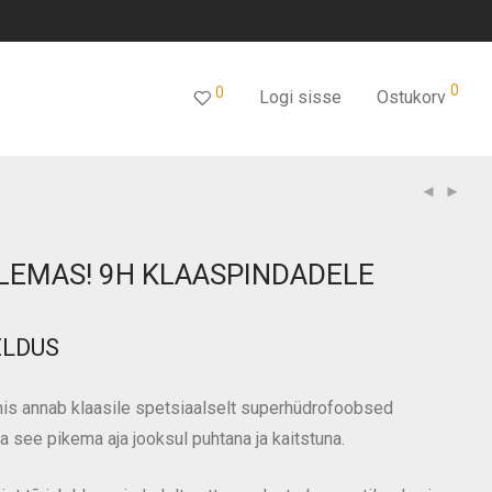
0
0
Logi sisse
Ostukorv
LEMAS! 9H KLAASPINDADELE
ELDUS
is annab klaasile spetsiaalselt superhüdrofoobsed
 see pikema aja jooksul puhtana ja kaitstuna.