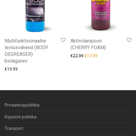
Multifunktsionaalne
Aktiivšampoon
leotusvahend (BODY
(CHERRY FOAM)
DEGREASER)
Algne hind oli: €22.99.
Praegune hind on: €
€
22.99
€
17.49
biolagunev
€
19.99
Privaatsuspoliitika
Küpsiste poliitika
Transport