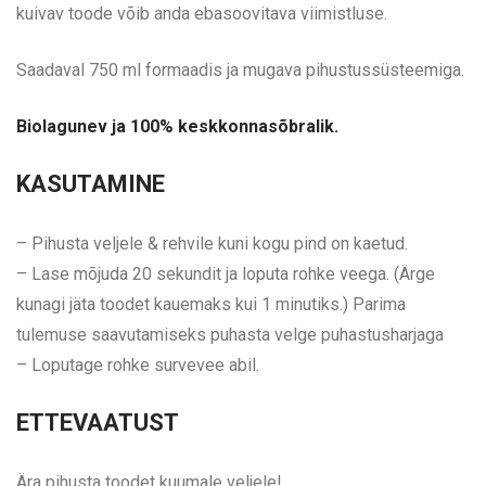
kuivav toode võib anda ebasoovitava viimistluse.
Saadaval 750 ml formaadis ja mugava pihustussüsteemiga.
Biolagunev ja 100% keskkonnasõbralik.
KASUTAMINE
– Pihusta veljele & rehvile kuni kogu pind on kaetud.
– Lase mõjuda 20 sekundit ja loputa rohke veega. (Ärge
kunagi jäta toodet kauemaks kui 1 minutiks.) Parima
tulemuse saavutamiseks puhasta velge puhastusharjaga
– Loputage rohke survevee abil.
ETTEVAATUST
Ära pihusta toodet kuumale veljele!