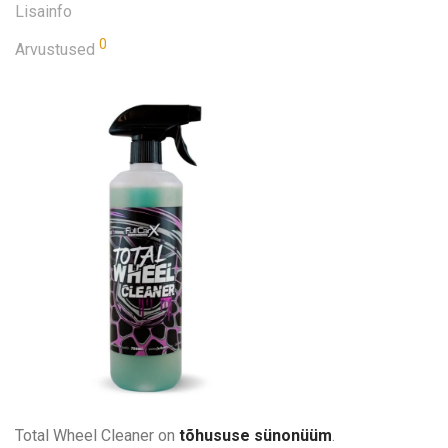
Lisainfo
0
Arvustused
Total Wheel Cleaner on
tõhususe sünonüüm
.