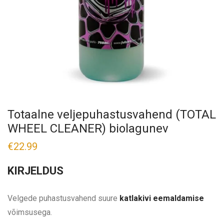
Totaalne veljepuhastusvahend (TOTAL
WHEEL CLEANER) biolagunev
€
22.99
KIRJELDUS
Velgede puhastusvahend suure
katlakivi eemaldamise
võimsusega.