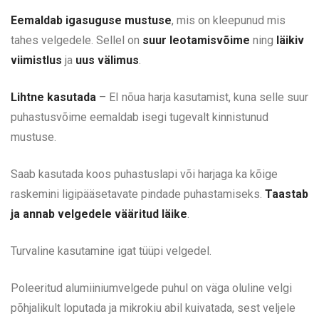
Eemaldab igasuguse mustuse
, mis on kleepunud mis
tahes velgedele. Sellel on
suur leotamisvõime
ning
läikiv
viimistlus
ja
uus välimus
.
Lihtne kasutada
– EI nõua harja kasutamist, kuna selle suur
puhastusvõime eemaldab isegi tugevalt kinnistunud
mustuse.
Saab kasutada koos puhastuslapi või harjaga ka kõige
raskemini ligipääsetavate pindade puhastamiseks.
Taastab
ja annab velgedele vääritud läike
.
Turvaline kasutamine igat tüüpi velgedel.
Poleeritud alumiiniumvelgede puhul on väga oluline velgi
põhjalikult loputada ja mikrokiu abil kuivatada, sest veljele