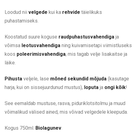
Loodud nii
velgede
kui ka
rehvide
täielikuks
puhastamiseks.
Koostatud suure koguse
raudpuhastusvahendiga
ja
võimsa
leotusvahendiga
ning kuivamisetapi viimistluseks
koos
poleerimisvahendiga
, mis tagab velje lisakaitse ja
läike.
Pihusta
veljele, lase
mõned sekundid mõjuda
(kasutage
harja, kui on sissejuurdunud mustus),
loputa
ja
ongi kõik
!
See eemaldab mustuse, rasva, piduriklotsitolmu ja muud
võimalikud välised ained, mis võivad velgedele kleepuda.
Kogus 750ml.
Biolagunev
.