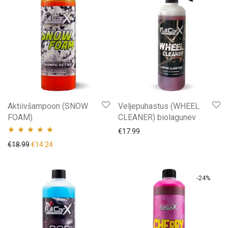
Aktiivšampoon (SNOW
Veljepuhastus (WHEEL
FOAM)
CLEANER) biolagunev
€
17.99
Hinnanguga
Algne hind oli: €18.99.
Praegune hind on: €14.24.
€
18.99
€
14.24
5.00
/ 5
-
24
%