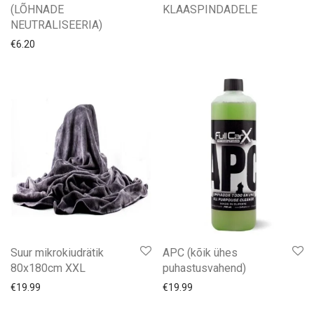
(LÕHNADE
KLAASPINDADELE
NEUTRALISEERIA)
€
6.20
Suur mikrokiudrätik
APC (kõik ühes
80x180cm XXL
puhastusvahend)
€
19.99
€
19.99