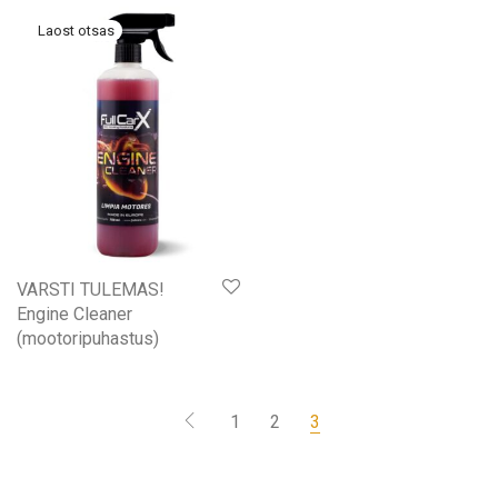
VARSTI TULEMAS!
Engine Cleaner
(mootoripuhastus)
1
2
3