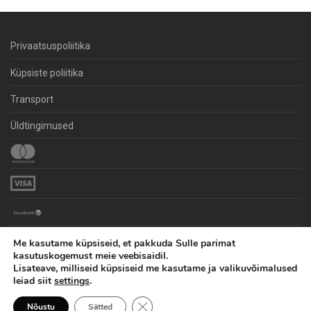
Privaatsuspoliitika
Küpsiste poliitika
Transport
Üldtingimused
Me kasutame küpsiseid, et pakkuda Sulle parimat
kasutuskogemust meie veebisaidil.
Lisateave, milliseid küpsiseid me kasutame ja valikuvõimalused
leiad siit
settings
.
Close GDPR Cookie Banner
© 2026 | Kõik õigused kaitstud | carXpro
Nõustu
Sätted